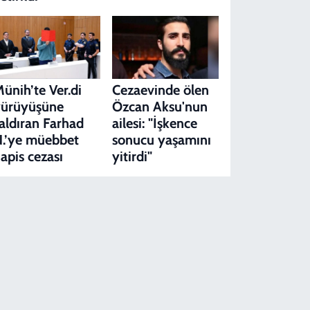
ünih’te Ver.di
Cezaevinde ölen
yürüyüşüne
Özcan Aksu'nun
aldıran Farhad
ailesi: "İşkence
.’ye müebbet
sonucu yaşamını
apis cezası
yitirdi"