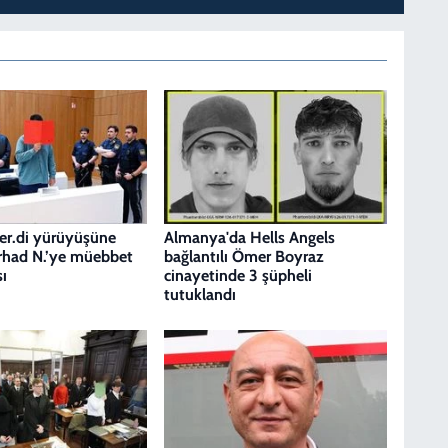
er.di yürüyüşüne
Almanya'da Hells Angels
arhad N.’ye müebbet
bağlantılı Ömer Boyraz
ı
cinayetinde 3 şüpheli
tutuklandı