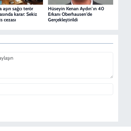
aşırı sağcı terör
Hüseyin Kenan Aydın’ın 40
asında karar: Sekiz
Erkanı Oberhausen’de
s cezası
Gerçekleştirildi