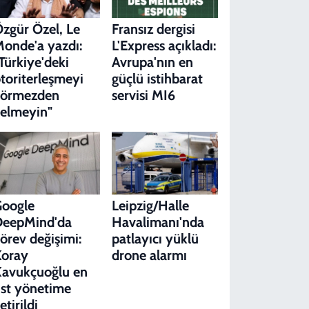
zgür Özel, Le
Fransız dergisi
onde'a yazdı:
L'Express açıkladı:
Türkiye'deki
Avrupa'nın en
toriterleşmeyi
güçlü istihbarat
görmezden
servisi MI6
elmeyin"
Google
Leipzig/Halle
DeepMind'da
Havalimanı'nda
örev değişimi:
patlayıcı yüklü
Koray
drone alarmı
avukçuoğlu en
st yönetime
etirildi