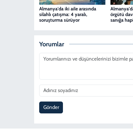
Almanya'da iki aile arasında
Almanya'da 
silahlı çatışma: 4 yaralı,
örgütü dav
soruşturma sürüyor
sanığa hapi
Yorumlar
Gönder