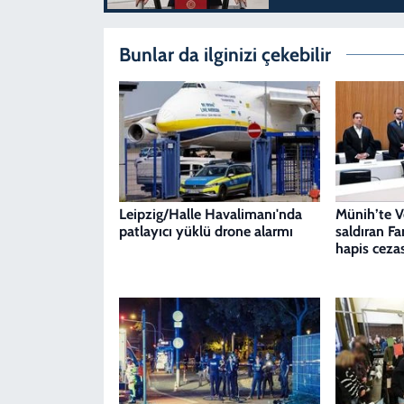
Bunlar da ilginizi çekebilir
Leipzig/Halle Havalimanı'nda
Münih’te V
patlayıcı yüklü drone alarmı
saldıran F
hapis cezas