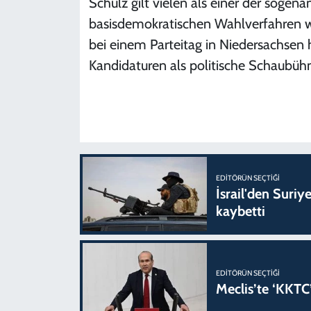
Schulz gilt vielen als einer der soge
basisdemokratischen Wahlverfahren 
bei einem Parteitag in Niedersachsen h
Kandidaturen als politische Schaubüh
EDITÖRÜN SEÇTIĞI
İsrail'den Suriye
kaybetti
EDITÖRÜN SEÇTIĞI
Meclis’te ‘KKTC’