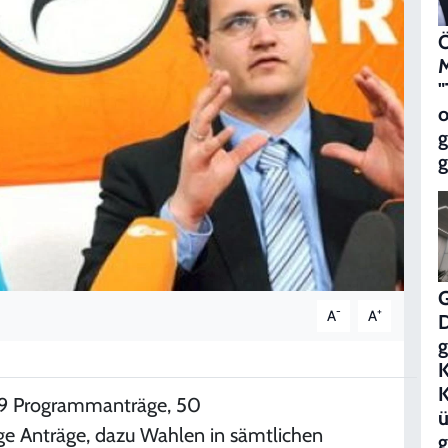
Ö
M
"
o
g
-
+
A
A
g
K
 169 Programmanträge, 50
ü
ge Anträge, dazu Wahlen in sämtlichen
g