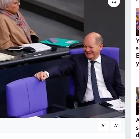
Y
s
E
y
A
-
+
A
A
s
d