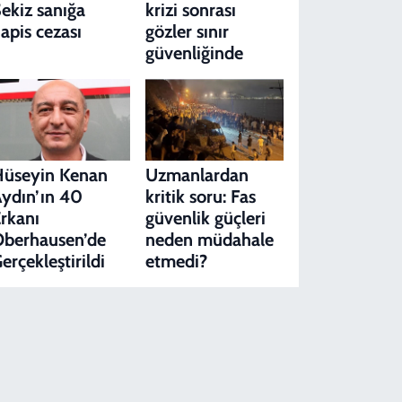
ekiz sanığa
krizi sonrası
apis cezası
gözler sınır
güvenliğinde
Hüseyin Kenan
Uzmanlardan
ydın’ın 40
kritik soru: Fas
rkanı
güvenlik güçleri
berhausen’de
neden müdahale
erçekleştirildi
etmedi?