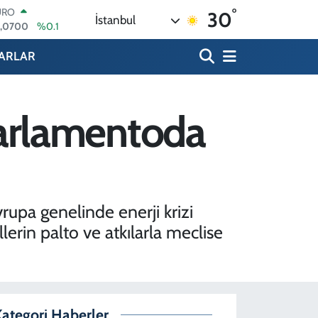
°
ERLİN
30
İstanbul
,2438
%0.21
RAM ALTIN
13.94
%0.32
ARLAR
ST100
.768
%48
ITCOIN
.602,05
%0.69
'Parlamentoda
OLAR
,5986
%0.06
URO
5,0700
%0.1
upa genelinde enerji krizi
lerin palto ve atkılarla meclise
ategori Haberler