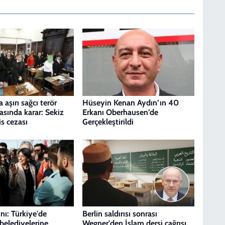
aşırı sağcı terör
Hüseyin Kenan Aydın’ın 40
asında karar: Sekiz
Erkanı Oberhausen’de
s cezası
Gerçekleştirildi
nı: Türkiye'de
Berlin saldırısı sonrası
belediyelerine
Wegner'den İslam dersi çağrısı,