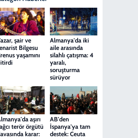
azar, şair ve
Almanya'da iki
enarist Bilgesu
aile arasında
renus yaşamını
silahlı çatışma: 4
itirdi
yaralı,
soruşturma
sürüyor
lmanya'da aşırı
AB'den
ağcı terör örgütü
İspanya'ya tam
avasında karar:
destek: Ceuta