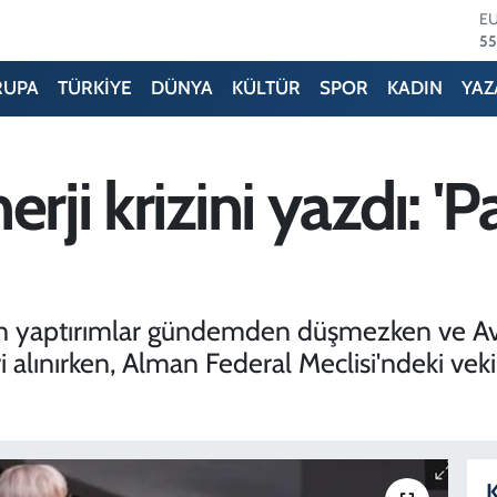
ST
64
G
65
RUPA
TÜRKİYE
DÜNYA
KÜLTÜR
SPOR
KADIN
YAZ
Bİ
13
B
64
erji krizini yazdı: 
D
47
E
5
an yaptırımlar gündemden düşmezken ve Avr
 alınırken, Alman Federal Meclisi'ndeki vekil
K