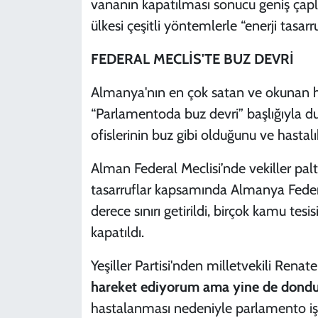
vananın kapatılması sonucu geniş çaplı
ülkesi çeşitli yöntemlerle “enerji tasarr
FEDERAL MECLİS'TE BUZ DEVRİ
Almanya'nın en çok satan ve okunan haf
“Parlamentoda buz devri” başlığıyla du
ofislerinin buz gibi olduğunu ve hastalık 
Alman Federal Meclisi’nde vekiller palto
tasarruflar kapsamında Almanya Feder
derece sınırı getirildi, birçok kamu tesisi
kapatıldı.
Yeşiller Partisi'nden milletvekili Renat
hareket ediyorum ama yine de dond
hastalanması nedeniyle parlamento işl