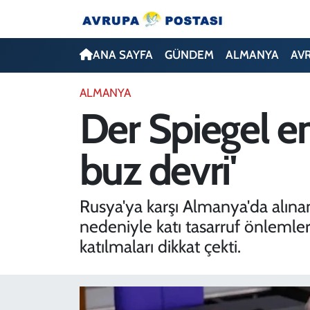
ANA SAYFA
Nöbetçi Eczaneler
ANA SAYFA
GÜNDEM
ALMANYA
AV
GÜNDEM
Hava Durumu
ALMANYA
Der Spiegel en
ALMANYA
İstanbul Namaz Vakitleri
buz devri'
AVRUPA
Trafik Durumu
TÜRKİYE
Avrupa Ligi Puan Durumu ve Fikstür
Rusya'ya karşı Almanya'da alın
nedeniyle katı tasarruf önlemleri
DÜNYA
Tüm Manşetler
katılmaları dikkat çekti.
KÜLTÜR
Son Dakika Haberleri
SPOR
Haber Arşivi