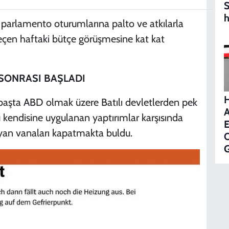
S
h
n parlamento oturumlarına palto ve atkılarla
 geçen haftaki bütçe görüşmesine kat kat
 SONRASI BAŞLADI
başta ABD olmak üzere Batılı devletlerden pek
A
 kendisine uygulanan yaptırımlar karşısında
E
ayan vanaları kapatmakta buldu.
O
G