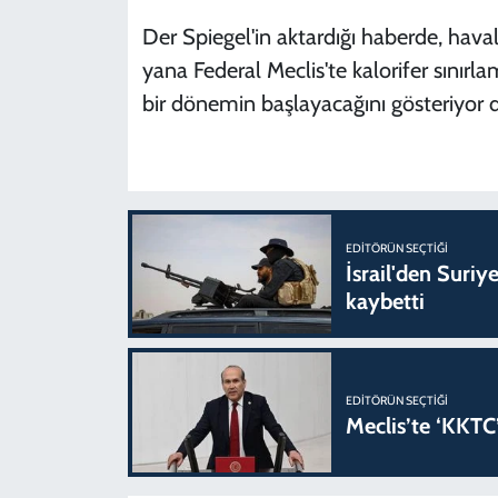
Der Spiegel'in aktardığı haberde, hav
yana Federal Meclis'te kalorifer sınırla
bir dönemin başlayacağını gösteriyor d
EDITÖRÜN SEÇTIĞI
İsrail'den Suriye
kaybetti
EDITÖRÜN SEÇTIĞI
Meclis’te ‘KKTC’