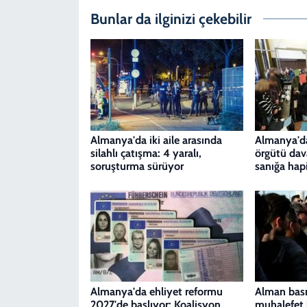
Bunlar da ilginizi çekebilir
Almanya'da iki aile arasında
Almanya'da 
silahlı çatışma: 4 yaralı,
örgütü dav
soruşturma sürüyor
sanığa hapi
Almanya'da ehliyet reformu
Alman bası
2027'de başlıyor: Koalisyon
muhalefet 