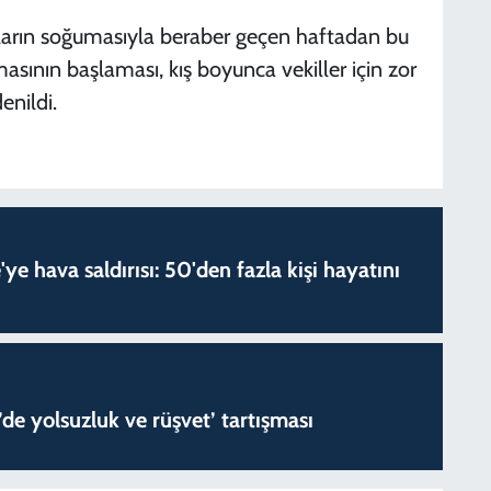
aların soğumasıyla beraber geçen haftadan bu
masının başlaması, kış boyunca vekiller için zor
enildi.
'ye hava saldırısı: 50'den fazla kişi hayatını
de yolsuzluk ve rüşvet’ tartışması