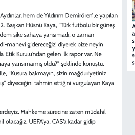
 Aydınlar, hem de Yıldırım Demirören’le yapılan
n 2. Başkan Hüsnü Kaya, “Türk futbolu bir güneş
A
a
“Madem şike sahaya yansımadı, o zaman
s
i-manevi gidereceğiz' diyerek bize neyin
y
 Etik Kurulu’ndan gelen ilk rapor var. Ne
s
s
sahaya yansımamış oldu?” şeklinde konuştu.
le, “Kusura bakmayın, sizin mağduriyetiniz
” diyeceğini tahmin ettiğini vurgulayan Kaya
i yerdeyiz. Mahkeme sürecine zaten müdahil
il olacağız. UEFA’ya, CAS’a kadar gidip