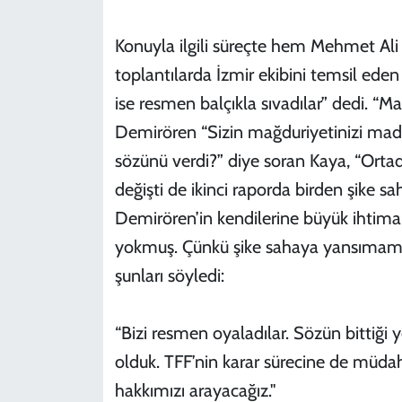
Konuyla ilgili süreçte hem Mehmet Ali
toplantılarda İzmir ekibini temsil ede
ise resmen balçıkla sıvadılar” dedi. 
Demirören “Sizin mağduriyetinizi madd
sözünü verdi?” diye soran Kaya, “Ortada
değişti de ikinci raporda birden şike 
Demirören’in kendilerine büyük ihtimal
yokmuş. Çünkü şike sahaya yansımamış
şunları söyledi:
“Bizi resmen oyaladılar. Sözün bittiğ
olduk. TFF’nin karar sürecine de müdah
hakkımızı arayacağız."