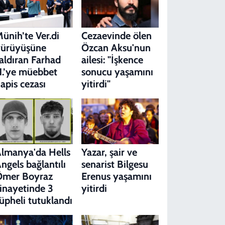
ünih’te Ver.di
Cezaevinde ölen
yürüyüşüne
Özcan Aksu'nun
aldıran Farhad
ailesi: "İşkence
.’ye müebbet
sonucu yaşamını
apis cezası
yitirdi"
lmanya'da Hells
Yazar, şair ve
ngels bağlantılı
senarist Bilgesu
Ömer Boyraz
Erenus yaşamını
inayetinde 3
yitirdi
üpheli tutuklandı