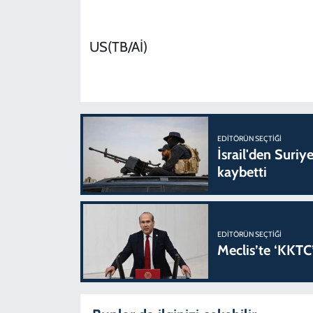
US(TB/Aİ)
EDITÖRÜN SEÇTIĞI
İsrail'den Suriye
kaybetti
EDITÖRÜN SEÇTIĞI
Meclis’te ‘KKTC’