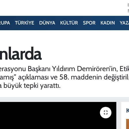
RUPA
TÜRKİYE
DÜNYA
KÜLTÜR
SPOR
KADIN
YAZ
nlarda
syonu Başkanı Yıldırım Demirören’in, Etik
amış” açıklaması ve 58. maddenin değiştiri
büyük tepki yarattı.
K