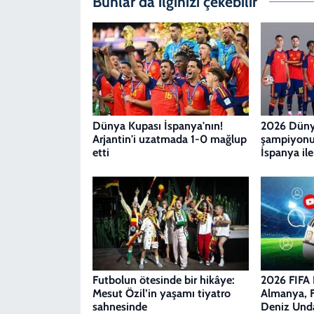
Bunlar da ilginizi çekebilir
Dünya Kupası İspanya'nın!
2026 Düny
Arjantin'i uzatmada 1-0 mağlup
şampiyonu 
etti
İspanya ile
Futbolun ötesinde bir hikâye:
2026 FIFA
Mesut Özil’in yaşamı tiyatro
Almanya, Fi
sahnesinde
Deniz Undav