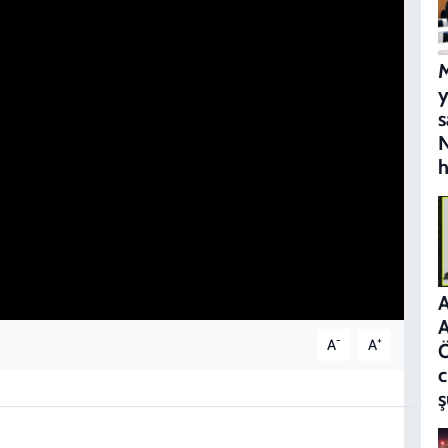
M
s
N
h
A
A
-
+
A
A
c
ş