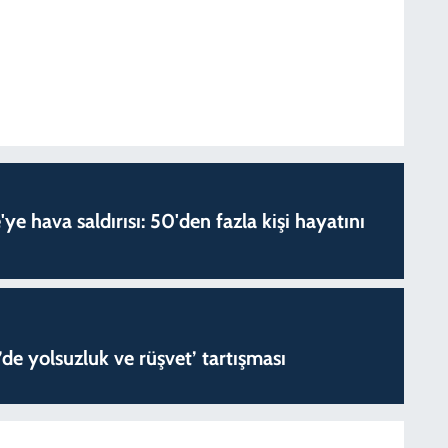
'ye hava saldırısı: 50'den fazla kişi hayatını
de yolsuzluk ve rüşvet’ tartışması