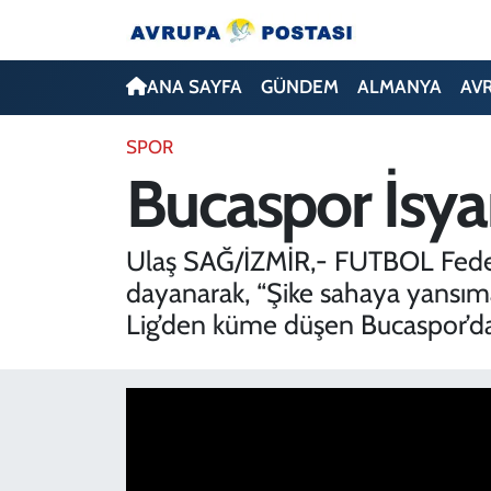
ANA SAYFA
Nöbetçi Eczaneler
ANA SAYFA
GÜNDEM
ALMANYA
AV
GÜNDEM
Hava Durumu
SPOR
Bucaspor İsya
ALMANYA
İstanbul Namaz Vakitleri
AVRUPA
Trafik Durumu
Ulaş SAĞ/İZMİR,- FUTBOL Federa
dayanarak, “Şike sahaya yansım
TÜRKİYE
Avrupa Ligi Puan Durumu ve Fikstür
Lig’den küme düşen Bucaspor’da 
DÜNYA
Tüm Manşetler
KÜLTÜR
Son Dakika Haberleri
SPOR
Haber Arşivi