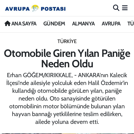
ANA SAYFA
Nöbetçi Eczaneler
ANA SAYFA
GÜNDEM
ALMANYA
AVRUPA
TÜ
GÜNDEM
Hava Durumu
TÜRKİYE
Otomobile Giren Yılan Paniğe
ALMANYA
İstanbul Namaz Vakitleri
Neden Oldu
AVRUPA
Trafik Durumu
Erhan GÖĞEM/KIRIKKALE, - ANKARA'nın Kalecik
İlçesi'nde ailesiyle yolculuk eden Halil Özdemir'in
TÜRKİYE
Avrupa Ligi Puan Durumu ve Fikstür
kullandığı otomobilde görüLen yılan, paniğe
neden oldu. Oto sanayisinde götürülen
DÜNYA
Tüm Manşetler
otomobilinin motor bölümünde bulunan yılan
hayvan barınağı yetkililerine teslim edilirken,
KÜLTÜR
Son Dakika Haberleri
ailede yoluna devem etti.
SPOR
Haber Arşivi