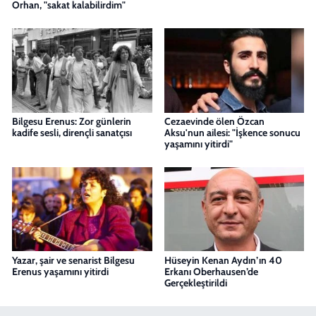
Orhan, "sakat kalabilirdim"
Bilgesu Erenus: Zor günlerin
Cezaevinde ölen Özcan
kadife sesli, dirençli sanatçısı
Aksu'nun ailesi: "İşkence sonucu
yaşamını yitirdi"
Yazar, şair ve senarist Bilgesu
Hüseyin Kenan Aydın’ın 40
Erenus yaşamını yitirdi
Erkanı Oberhausen’de
Gerçekleştirildi