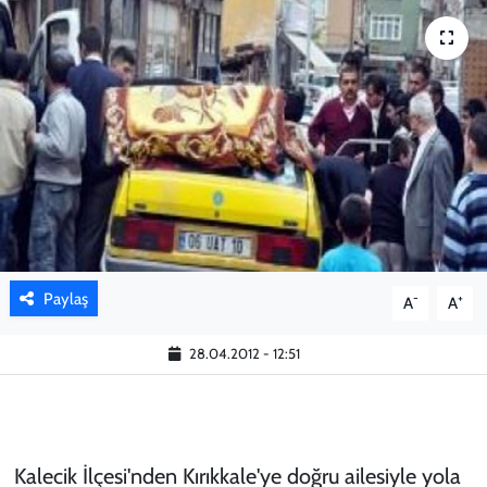
KADIN
YAZARLAR
Paylaş
-
+
A
A
28.04.2012 - 12:51
Kalecik İlçesi'nden Kırıkkale'ye doğru ailesiyle yola