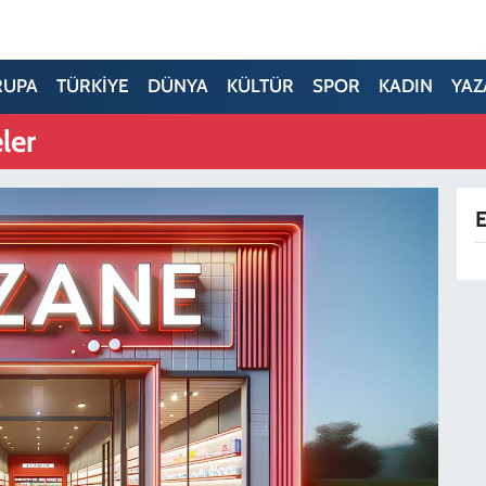
RUPA
TÜRKİYE
DÜNYA
KÜLTÜR
SPOR
KADIN
YAZ
ler
E