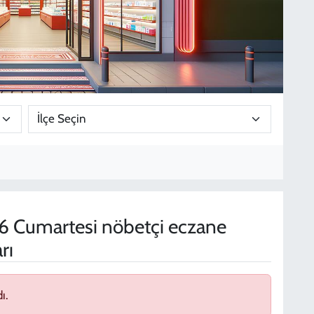
 Cumartesi nöbetçi eczane
rı
ı.