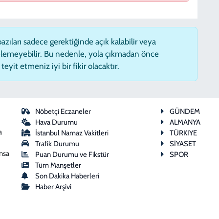
zıları sadece gerektiğinde açık kalabilir veya
lemeyebilir. Bu nedenle, yola çıkmadan önce
eyit etmeniz iyi bir fikir olacaktır.
Nöbetçi Eczaneler
GÜNDEM
Hava Durumu
ALMANYA
a
İstanbul Namaz Vakitleri
TÜRKIYE
Trafik Durumu
SİYASET
ansa
Puan Durumu ve Fikstür
SPOR
Tüm Manşetler
Son Dakika Haberleri
Haber Arşivi