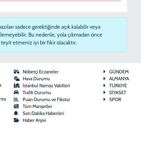
zıları sadece gerektiğinde açık kalabilir veya
lemeyebilir. Bu nedenle, yola çıkmadan önce
eyit etmeniz iyi bir fikir olacaktır.
Nöbetçi Eczaneler
GÜNDEM
Hava Durumu
ALMANYA
a
İstanbul Namaz Vakitleri
TÜRKIYE
Trafik Durumu
SİYASET
ansa
Puan Durumu ve Fikstür
SPOR
Tüm Manşetler
Son Dakika Haberleri
Haber Arşivi