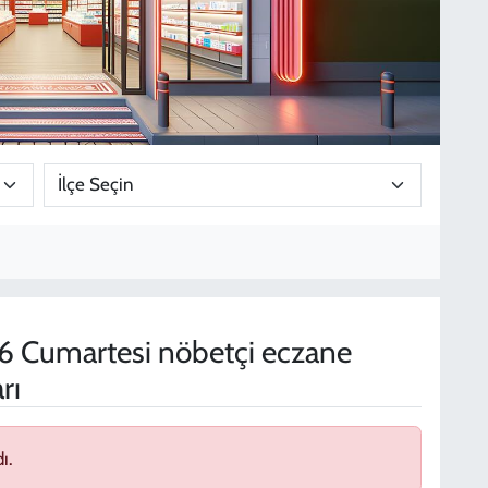
 Cumartesi nöbetçi eczane
rı
ı.