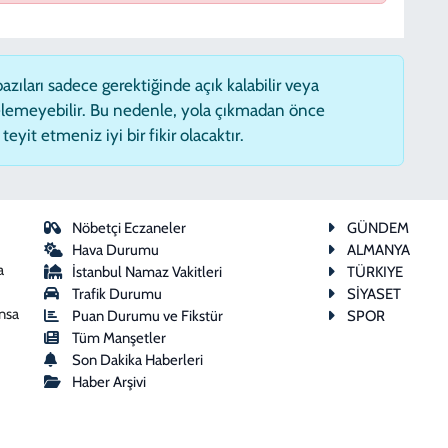
zıları sadece gerektiğinde açık kalabilir veya
lemeyebilir. Bu nedenle, yola çıkmadan önce
eyit etmeniz iyi bir fikir olacaktır.
Nöbetçi Eczaneler
GÜNDEM
Hava Durumu
ALMANYA
a
İstanbul Namaz Vakitleri
TÜRKIYE
Trafik Durumu
SİYASET
ansa
Puan Durumu ve Fikstür
SPOR
Tüm Manşetler
Son Dakika Haberleri
Haber Arşivi