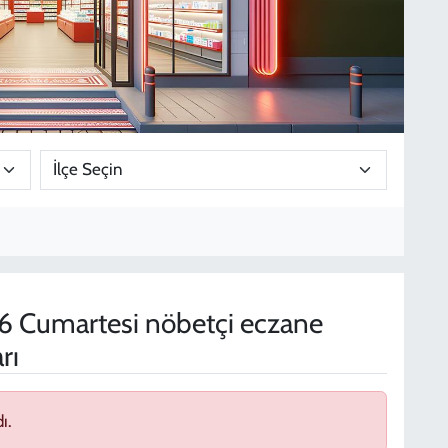
 Cumartesi nöbetçi eczane
rı
ı.