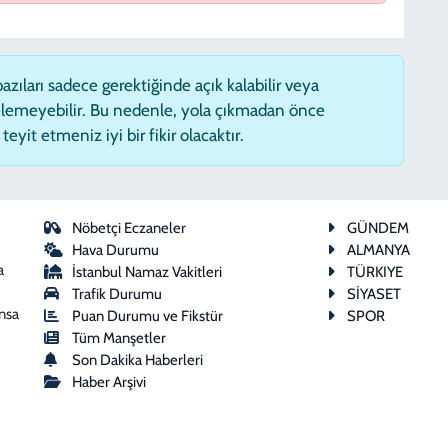
zıları sadece gerektiğinde açık kalabilir veya
lemeyebilir. Bu nedenle, yola çıkmadan önce
eyit etmeniz iyi bir fikir olacaktır.
Nöbetçi Eczaneler
GÜNDEM
Hava Durumu
ALMANYA
a
İstanbul Namaz Vakitleri
TÜRKIYE
Trafik Durumu
SİYASET
ansa
Puan Durumu ve Fikstür
SPOR
Tüm Manşetler
Son Dakika Haberleri
Haber Arşivi