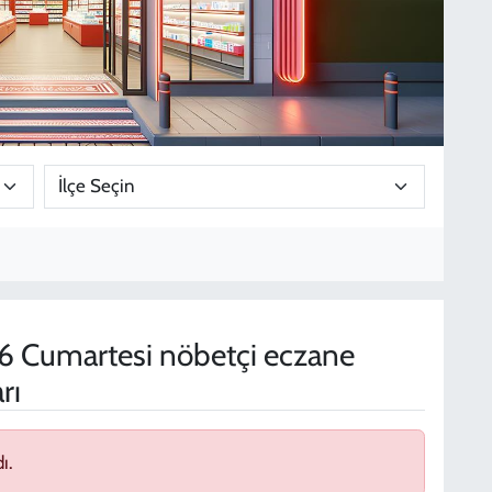
 Cumartesi nöbetçi eczane
rı
ı.