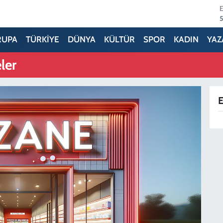
6
RUPA
TÜRKİYE
DÜNYA
KÜLTÜR
SPOR
KADIN
YAZ
ler
1
E